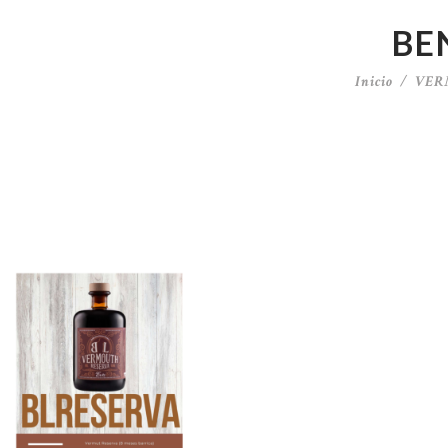
BE
Inicio
VER